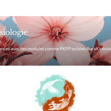
siologie
sances avec des modules comme PKPP ou bien AuraKinésiol