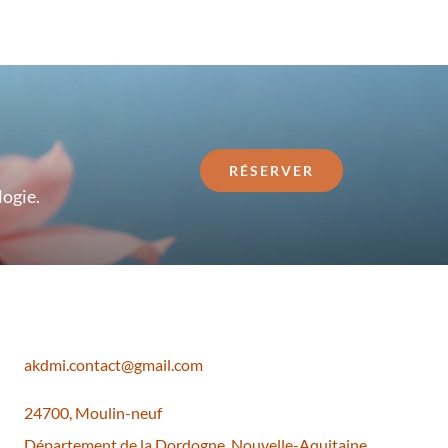
RÉSERVER
ogie.
akdmi.contact@gmail.com
24700, Moulin-neuf
Département de la Dordogne, Nouvelle-Aquitaine,